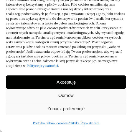
internetowej korzystamy z plików cookies. Pliki cookies umożliwiają nam
zapewnienie prawidłowego działania naszej strony internetowej oraz
realizację podstawowych jej funkcji, a po uzyskaniu Twojej zgody, pliki cookies
są przez nas wykorzystywane do dokonywania pomiarów i analiz korzystania
ze strony internetowej, a także do celów marketingowych. Strona
wykorzystuje również pliki cookies podmiotów trzecich w celu korzystania z
zewnętrznych narzędzi analitycznych i marketingowych. Aby wyrazić zgodę
na instalowanie na Twoim urządzeniu końcowym plików cookies wszystkich
wskazanych wyżej kategorii kliknij przycisk "Akceptuję". Poszczególne
ustawienia plików cookies możesz zmieniać po kliknięciu przycisku „Zobacz
preferencje”. Jeśli ustawienia odpowiadają Twoim preferencjom, aby wyrazić
zgodę na instalowanie plików cookies na Twoim urządzeniu końcowym w
wybranym przez Ciebie zakresie kliknij przycisk "Akceptuję". Szczegółowe
znajdziesz w
Polityce prywatności
.
Akceptuję
Odmów
Zobacz preferencje
Jak sprawdzić bezpieczny transport
lokalny przed przejazdem
Polityka plików cookies
Polityka Prywatności
07/07/2026