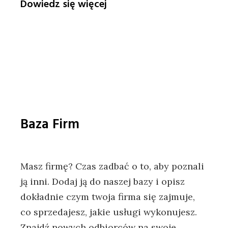
Dowiedz się więcej
Zdjęcia
mienia
do
protokołu
transportowego
–
zasady
Baza Firm
Masz firmę? Czas zadbać o to, aby poznali
ją inni. Dodaj ją do naszej bazy i opisz
dokładnie czym twoja firma się zajmuje,
co sprzedajesz, jakie usługi wykonujesz.
Znajdź nowych odbiorców na swoje