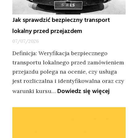
Jak sprawdzić bezpieczny transport
lokalny przed przejazdem
07/07/2026
Definicja: Weryfikacja bezpiecznego
transportu lokalnego przed zamówieniem
przejazdu polega na ocenie, czy usługa
jest rozliczalna i identyfikowalna oraz czy
:
Dowiedz się więcej
warunki kursu…
Jak
sprawdzić
bezpieczn
transport
lokalny
przed
przejazd