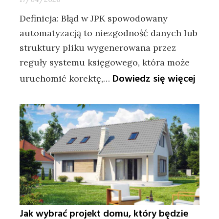
Definicja: Błąd w JPK spowodowany
automatyzacją to niezgodność danych lub
struktury pliku wygenerowana przez
reguły systemu księgowego, która może
:
Dowiedz się więcej
uruchomić korektę,…
Błąd
w
JPK
z
autom
sankc
i
ryzyk
Jak wybrać projekt domu, który będzie