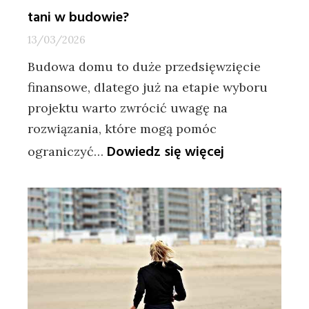
tani w budowie?
13/03/2026
Budowa domu to duże przedsięwzięcie
finansowe, dlatego już na etapie wyboru
projektu warto zwrócić uwagę na
rozwiązania, które mogą pomóc
:
Dowiedz się więcej
ograniczyć…
Jak
wybrać
projekt
domu,
który
będzie
tani
w
budowie?