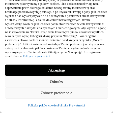
internetowej korzystamy z plików cookies. Pliki cookies umożliwiają nam
zapewnienie prawidłowego działania naszej strony internetowej oraz
Popularne lokalizacje
realizację podstawowych jej funkcji, a po uzyskaniu Twojej zgody, pliki cookies
są przez nas wykorzystywane do dokonywania pomiarów i analiz korzystania
ze strony internetowej, a także do celów marketingowych. Strona
wykorzystuje również pliki cookies podmiotów trzecich w celu korzystania z
wielkopolskie
zewnętrznych narzędzi analitycznych i marketingowych. Aby wyrazić zgodę
na instalowanie na Twoim urządzeniu końcowym plików cookies wszystkich
mazowieckie
wskazanych wyżej kategorii kliknij przycisk "Akceptuję". Poszczególne
ustawienia plików cookies możesz zmieniać po kliknięciu przycisku „Zobacz
pomorskie
preferencje”. Jeśli ustawienia odpowiadają Twoim preferencjom, aby wyrazić
zgodę na instalowanie plików cookies na Twoim urządzeniu końcowym w
lubelskie
wybranym przez Ciebie zakresie kliknij przycisk "Akceptuję". Szczegółowe
znajdziesz w
Polityce prywatności
.
małopolskie
podkarpackie
Akceptuję
śląskie
Odmów
Zobacz preferencje
Polityka plików cookies
Polityka Prywatności