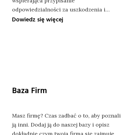
wspierająca przypisanie
odpowiedzialności za uszkodzenia i…
:
Dowiedz się więcej
Zdjęcia
mienia
do
protokołu
transportowego
–
zasady
Baza Firm
Masz firmę? Czas zadbać o to, aby poznali
ją inni. Dodaj ją do naszej bazy i opisz
dokładnie czym twoja firma się zajmuje,