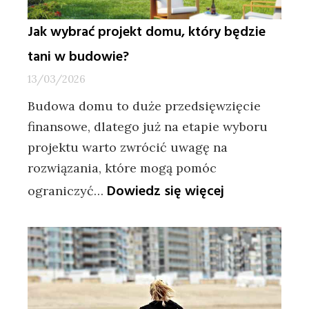
Jak wybrać projekt domu, który będzie
tani w budowie?
13/03/2026
Budowa domu to duże przedsięwzięcie
finansowe, dlatego już na etapie wyboru
projektu warto zwrócić uwagę na
rozwiązania, które mogą pomóc
:
Dowiedz się więcej
ograniczyć…
Jak
wybrać
projekt
domu,
który
będzie
tani
w
budowie?