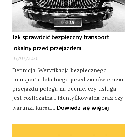
Jak sprawdzić bezpieczny transport
lokalny przed przejazdem
07/07/2026
Definicja: Weryfikacja bezpiecznego
transportu lokalnego przed zamówieniem
przejazdu polega na ocenie, czy usługa
jest rozliczalna i identyfikowalna oraz czy
:
Dowiedz się więcej
warunki kursu…
Jak
sprawdzić
bezpieczn
transport
lokalny