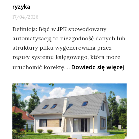
ryzyka
17/04/2026
Definicja: Błąd w JPK spowodowany
automatyzacją to niezgodność danych lub
struktury pliku wygenerowana przez
reguły systemu księgowego, która może
:
Dowiedz się więcej
uruchomić korektę,…
Błąd
w
JPK
z
autom
sankc
i
ryzyk