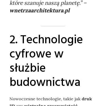
które szanuje naszą planetę.” –
wnetrzaarchitektura.pl
2. Technologie
cyfrowe w
służbie
budownictwa
Nowoczesne technologie, takie jak
druk
3D
czy
wirtualna rzeczywistość
,