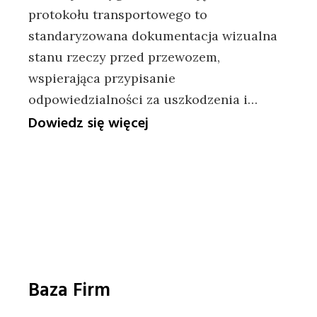
protokołu transportowego to
standaryzowana dokumentacja wizualna
stanu rzeczy przed przewozem,
wspierająca przypisanie
odpowiedzialności za uszkodzenia i…
:
Dowiedz się więcej
Zdjęcia
mienia
do
protokołu
transportowego
–
zasady
Baza Firm