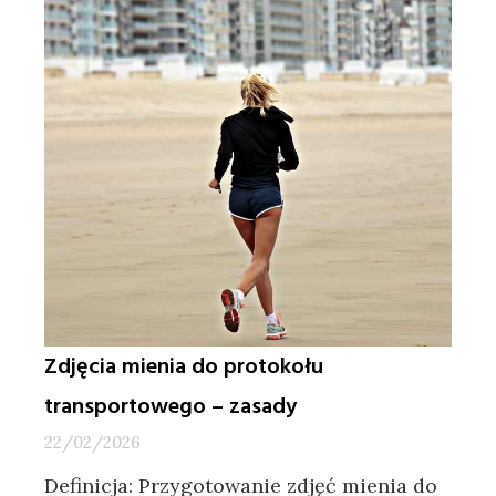
domu,
który
będzie
tani
w
budowie?
Zdjęcia mienia do protokołu
transportowego – zasady
22/02/2026
Definicja: Przygotowanie zdjęć mienia do