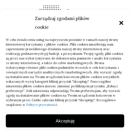
Zarządzaj zgodami plików
cookie
W celu świadczenia usług na najwyższym poziomie w ramach naszej strony
internetowej korzystamy z plików cookies. Pliki cookies umożliwiają nam
zapewnienie prawidłowego działania naszej strony internetowej oraz
realizację podstawowych jej funkcji, a po uzyskaniu Twojej zgody, pliki cookies
są przez nas wykorzystywane do dokonywania pomiarów i analiz korzystania
ze strony internetowej, a także do celów marketingowych. Strona
wykorzystuje również pliki cookies podmiotów trzecich w celu korzystania z
zewnętrznych narzędzi analitycznych i marketingowych. Aby wyrazić zgodę
na instalowanie na Twoim urządzeniu końcowym plików cookies wszystkich
wskazanych wyżej kategorii kliknij przycisk "Akceptuję". Poszczególne
ustawienia plików cookies możesz zmieniać po kliknięciu przycisku „Zobacz
preferencje”. Jeśli ustawienia odpowiadają Twoim preferencjom, aby wyrazić
zgodę na instalowanie plików cookies na Twoim urządzeniu końcowym w
wybranym przez Ciebie zakresie kliknij przycisk "Akceptuję". Szczegółowe
znajdziesz w
Polityce prywatności
.
© Wszelkie prawa zastrzeżone.
Akceptuję