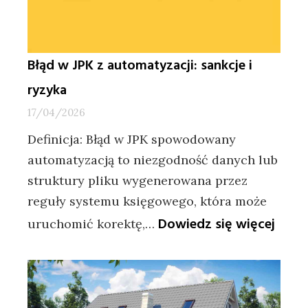
Błąd w JPK z automatyzacji: sankcje i
ryzyka
17/04/2026
Definicja: Błąd w JPK spowodowany
automatyzacją to niezgodność danych lub
struktury pliku wygenerowana przez
reguły systemu księgowego, która może
:
Dowiedz się więcej
uruchomić korektę,…
Błąd
w
JPK
z
autom
sankc