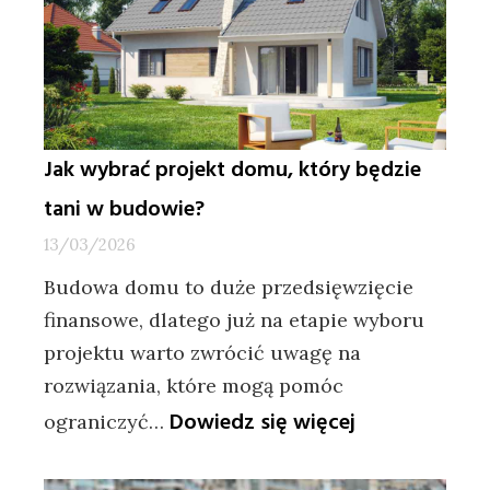
i
ryzyk
Jak wybrać projekt domu, który będzie
tani w budowie?
13/03/2026
Budowa domu to duże przedsięwzięcie
finansowe, dlatego już na etapie wyboru
projektu warto zwrócić uwagę na
rozwiązania, które mogą pomóc
:
Dowiedz się więcej
ograniczyć…
Jak
wybrać
projekt