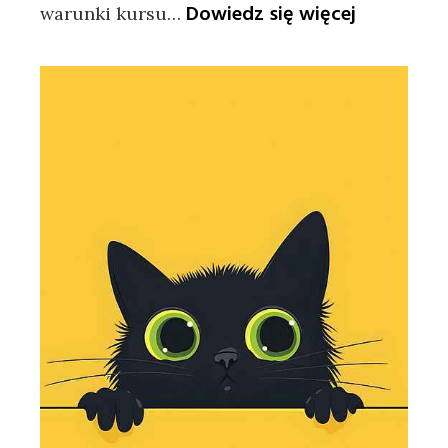
:
Dowiedz się więcej
warunki kursu…
Jak
sprawdzić
bezpieczn
transport
lokalny
przed
przejazd