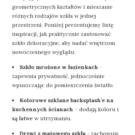
geometrycznych⁣ kształtów i mieszanie
różnych⁣ rodzajów szkła ⁢w jednej
przestrzeni.⁢ Poniżej prezentujemy listę‍
inspiracji,‌ jak praktycznie zastosować
szkło⁤ dekoracyjne, aby nadać ⁤wnętrzom
nowoczesnego⁣ wyglądu:
Szkło ‍mrożone w ‌łazienkach
‌-
zapewnia prywatność,⁣ jednocześnie
wpuszczając ⁤do pomieszczenia światło.
Kolorowe szklane backsplash’e na
kuchennych ​ścianach
– dodają koloru i
są łatwe
w utrzymaniu.
Drzwi z matowego szkła
‌- ⁢zachowują