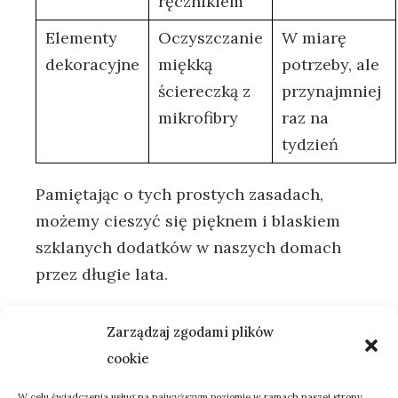
ręcznikiem
Elementy
Oczyszczanie
W ⁤miarę‌
dekoracyjne
miękką
potrzeby,‌ ale
ściereczką z⁤
przynajmniej
mikrofibry
raz​ na
tydzień
Pamiętając o tych prostych zasadach,
⁤możemy⁢ cieszyć się pięknem i ⁢blaskiem
szklanych dodatków w naszych ‌domach
przez długie lata.
Często
Zarządzaj zgodami plików
cookie
zadawane⁤
W celu świadczenia usług na najwyższym poziomie w ramach naszej strony