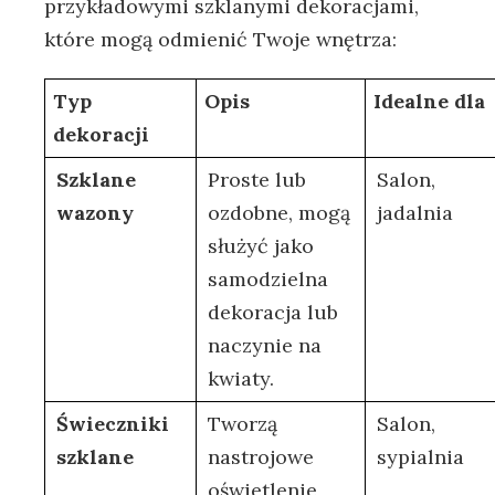
przykładowymi szklanymi dekoracjami,‌
które⁤ mogą odmienić Twoje wnętrza:
Typ
Opis
Idealne⁢ dla
dekoracji
Szklane
Proste lub
Salon, ​
wazony
ozdobne, ⁢mogą
jadalnia
⁢służyć⁣ jako
samodzielna
dekoracja lub
⁣naczynie na
kwiaty.
Świeczniki
Tworzą
Salon,
szklane
nastrojowe
⁣sypialnia
oświetlenie,