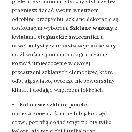
preferujesz ​minimalistyczny⁤ styl,⁣ czy też
‍pragniesz dodać swoim wnętrzom
odrobinę ​przepychu, szklane dekoracje są
doskonałym wyborem.
Szklane wazony
z
kwiatami,
eleganckie świeczniki
, a
nawet‍
artystyczne instalacje na⁤ ściany
-⁣
możliwości ‍są niemal ​nieograniczone.
Rozważ umieszczenie w ⁣swojej
przestrzeni szklanych elementów, które
odbijają​ światło, tworząc niepowtarzalny⁤
klimat i dodając ‍wnętrzom lekkości.
Kolorowe szklane ⁢panele
‌–
umieszczone na ścianie lub jako część
drzwi, potrafią⁣ dodać wnętrzu nie ⁢tylko
koloru, ale też głębi ‍i unikalnego