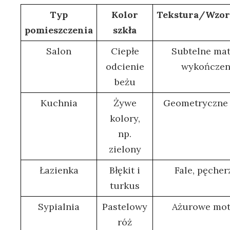
Typ
Kolor
Tekstura/Wzor
pomieszczenia
szkła
Salon
Ciepłe
Subtelne ma
odcienie
wykończen
beżu
Kuchnia
Żywe
Geometryczne
kolory,
np.
zielony
Łazienka
Błękit i
Fale, pęcher
turkus
Sypialnia
Pastelowy
Ażurowe mo
róż