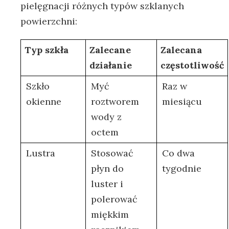
pielęgnacji różnych ⁣typów szklanych
powierzchni:
Typ szkła
Zalecane
Zalecana
‍działanie
częstotliwość
Szkło
Myć
Raz w
okienne
roztworem
miesiącu
wody⁤ z
octem
Lustra
Stosować ​
Co dwa
płyn do
tygodnie
luster i ​
polerować
miękkim⁣