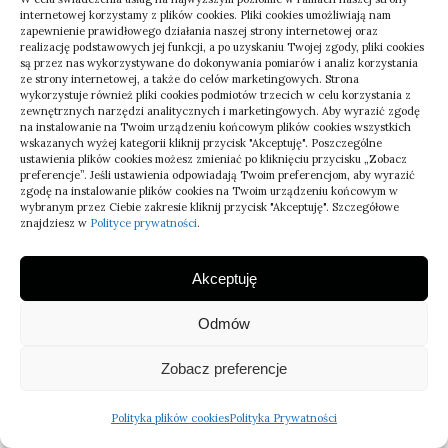
internetowej korzystamy z plików cookies. Pliki cookies umożliwiają nam
pytania ( FAQ )
zapewnienie prawidłowego działania naszej strony internetowej oraz
realizację podstawowych jej funkcji, a po uzyskaniu Twojej zgody, pliki cookies
są przez nas wykorzystywane do dokonywania pomiarów i analiz korzystania
ze strony internetowej, a także do celów marketingowych. Strona
wykorzystuje również pliki cookies podmiotów trzecich w celu korzystania z
zewnętrznych narzędzi analitycznych i marketingowych. Aby wyrazić zgodę
###⁤ Pytania i Odpowiedzi na temat
na instalowanie na Twoim urządzeniu końcowym plików cookies wszystkich
wskazanych wyżej kategorii kliknij przycisk "Akceptuję". Poszczególne
„Szkło dekoracyjne w nowoczesnych
ustawienia plików cookies możesz zmieniać po kliknięciu przycisku „Zobacz
preferencje”. Jeśli ustawienia odpowiadają Twoim preferencjom, aby wyrazić
⁣wnętrzach: Trendy ⁤i inspiracje”
zgodę na instalowanie plików cookies na Twoim urządzeniu końcowym w
wybranym przez Ciebie zakresie kliknij przycisk "Akceptuję". Szczegółowe
znajdziesz w
Polityce prywatności
.
1. Czym ⁣charakteryzuje się szkło ​
dekoracyjne stosowane we
Akceptuję
współczesnych ‍aranżacjach wnętrz?
Odmów
Szkło​ dekoracyjne ⁤wykorzystywane w​
nowoczesnych wnętrzach wyróżnia się
Zobacz preferencje
przede ⁤wszystkim unikatowym designem,
Polityka plików cookies
Polityka Prywatności
‌który łączy w​ sobie zarówno ‌estetykę, jak i