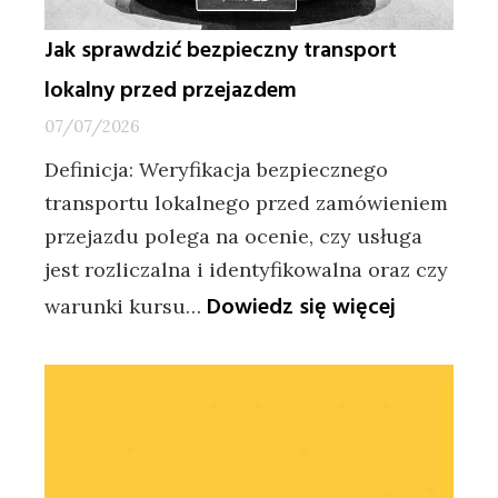
Jak sprawdzić bezpieczny transport
lokalny przed przejazdem
07/07/2026
Definicja: Weryfikacja bezpiecznego
transportu lokalnego przed zamówieniem
przejazdu polega na ocenie, czy usługa
jest rozliczalna i identyfikowalna oraz czy
:
Dowiedz się więcej
warunki kursu…
Jak
sprawdzić
bezpieczn
transport
lokalny
przed
przejazd