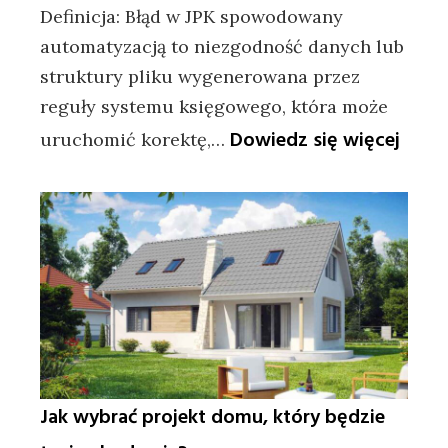
Definicja: Błąd w JPK spowodowany
automatyzacją to niezgodność danych lub
struktury pliku wygenerowana przez
reguły systemu księgowego, która może
:
Dowiedz się więcej
uruchomić korektę,…
Błąd
w
JPK
z
autom
sankc
i
ryzyk
Jak wybrać projekt domu, który będzie