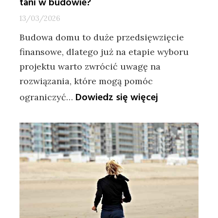
tani w budowie?
13/03/2026
Budowa domu to duże przedsięwzięcie
finansowe, dlatego już na etapie wyboru
projektu warto zwrócić uwagę na
rozwiązania, które mogą pomóc
:
Dowiedz się więcej
ograniczyć…
Jak
wybrać
projekt
domu,
który
będzie
tani
w
budowie?