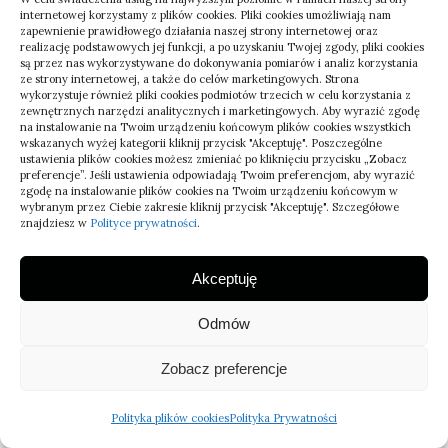
mienia
internetowej korzystamy z plików cookies. Pliki cookies umożliwiają nam
do
zapewnienie prawidłowego działania naszej strony internetowej oraz
realizację podstawowych jej funkcji, a po uzyskaniu Twojej zgody, pliki cookies
protokołu
są przez nas wykorzystywane do dokonywania pomiarów i analiz korzystania
transportowego
ze strony internetowej, a także do celów marketingowych. Strona
–
wykorzystuje również pliki cookies podmiotów trzecich w celu korzystania z
zasady
zewnętrznych narzędzi analitycznych i marketingowych. Aby wyrazić zgodę
na instalowanie na Twoim urządzeniu końcowym plików cookies wszystkich
wskazanych wyżej kategorii kliknij przycisk "Akceptuję". Poszczególne
ustawienia plików cookies możesz zmieniać po kliknięciu przycisku „Zobacz
preferencje”. Jeśli ustawienia odpowiadają Twoim preferencjom, aby wyrazić
zgodę na instalowanie plików cookies na Twoim urządzeniu końcowym w
wybranym przez Ciebie zakresie kliknij przycisk "Akceptuję". Szczegółowe
Baza Firm
znajdziesz w
Polityce prywatności
.
Akceptuję
Masz firmę? Czas zadbać o to, aby poznali
Odmów
ją inni. Dodaj ją do naszej bazy i opisz
dokładnie czym twoja firma się zajmuje,
Zobacz preferencje
co sprzedajesz, jakie usługi wykonujesz.
Polityka plików cookies
Polityka Prywatności
Znajdź nowych odbiorców na swoje