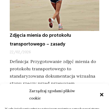
Zdjęcia mienia do protokołu
transportowego – zasady
22/02/2026
Definicja: Przygotowanie zdjęć mienia do
protokołu transportowego to
standaryzowana dokumentacja wizualna
stanu rzeczy przed przewozem,
wspierająca przypisanie
Zarządzaj zgodami plików
odpowiedzialności za uszkodzenia i…
cookie
:
Dowiedz się więcej
Zdjęcia
W celu świadczenia usług na najwyższym poziomie w ramach naszej strony