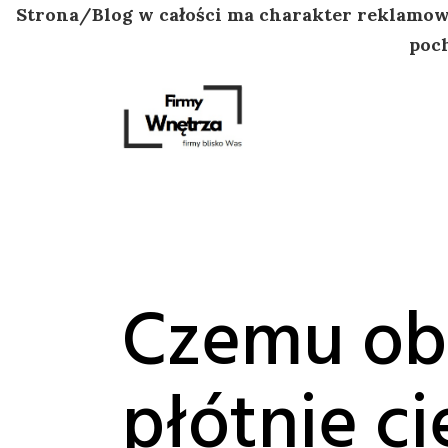
Strona/Blog w całości ma charakter reklamowy
poch
Przejdź
do
treści
Czemu ob
płótnie ci