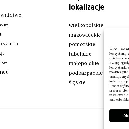
lokalizacje
wnictwo
wie
wielkopolskie
a
mazowieckie
ryzacja
pomorskie
W celu świad
gi
lubelskie
korzystamy z
działania nas
nse
małopolskie
Twojej zgody
korzystania 
rnet
podkarpackie
również plik
analitycznyc
śląskie
końcowym pli
Poszczególne
preferencje”
instalowanie
zakresie klik
Ak