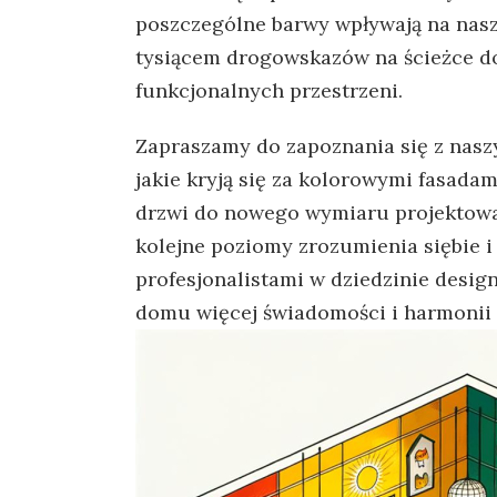
poszczególne barwy wpływają na ‍nasz ​
tysiącem drogowskazów na ścieżce do
funkcjonalnych przestrzeni.
Zapraszamy do zapoznania się z naszy
jakie kryją się‌ za kolorowymi fasada
drzwi do ⁣nowego wymiaru projektowani
kolejne poziomy⁣ zrozumienia siębie⁤ i⁤
profesjonalistami w dziedzinie desi
domu‌ więcej ⁤świadomości ‍i harmonii ⁣–