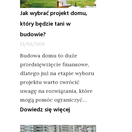
Jak wybrać projekt domu,
który będzie tani w
budowie?
13/03/2026
Budowa domu to duże
przedsięwzięcie finansowe,
dlatego już na etapie wyboru
projektu warto zwrócić
uwagę na rozwiązania, które
mogą pomóc ograniczyć…
:
Dowiedz się więcej
Jak
wybrać
projekt
domu,