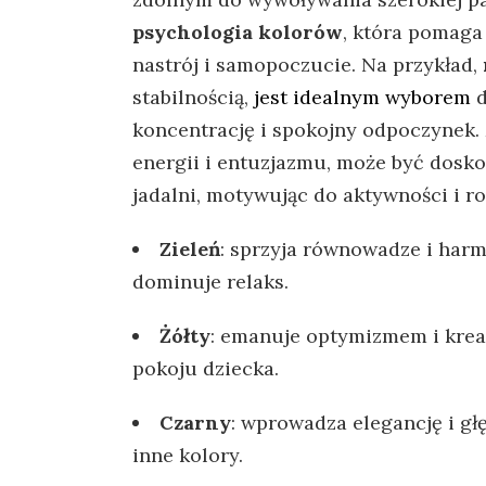
⁣psychologia kolorów
, która ‌pomaga
nastrój i ‌samopoczucie. Na​ przykład,
stabilnością,
jest idealnym wyborem
d
⁢koncentrację ⁣i ‍spokojny odpoczynek.
energii i ⁢entuzjazmu, ‍może być dosko
jadalni, motywując do‌ aktywności i 
Zieleń
: sprzyja równowadze i⁤ harmo
dominuje relaks.
Żółty
:‍ emanuje optymizmem ​i kre
pokoju dziecka.
Czarny
: wprowadza‍ elegancję ​i gł
inne kolory.