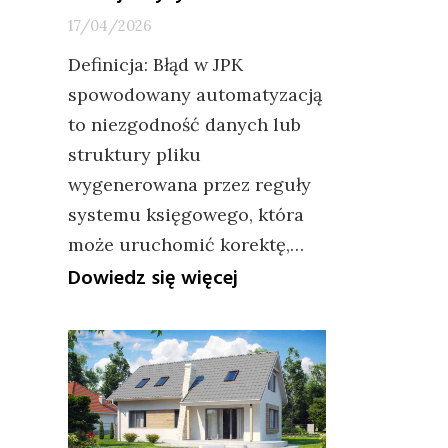
17/04/2026
Definicja: Błąd w JPK
spowodowany automatyzacją
to niezgodność danych lub
struktury pliku
wygenerowana przez reguły
systemu księgowego, która
może uruchomić korektę,…
:
Dowiedz się więcej
Błąd
w
JPK
z
automatyzacji:
sankcje
i
ryzyka