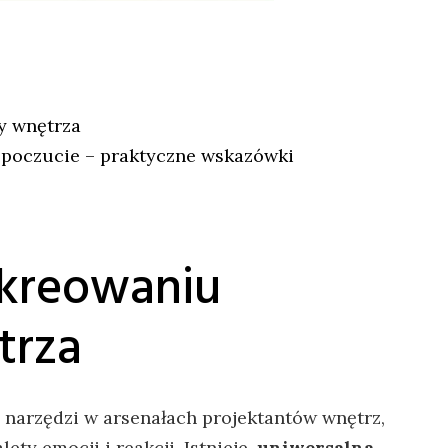
y wnętrza
opoczucie – praktyczne wskazówki
kreowaniu
trza
h narzędzi w arsenałach​ projektantów wnętrz,
ty emocji i reakcji. Istnieje ​
uniwersalna