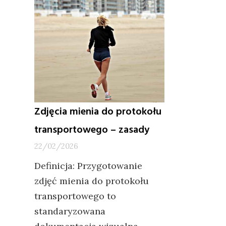
który
będzie
tani
w
budowie?
Zdjęcia mienia do protokołu
transportowego – zasady
22/02/2026
Definicja: Przygotowanie
zdjęć mienia do protokołu
transportowego to
standaryzowana