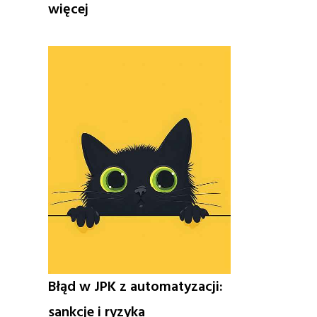
:
więcej
Jak
sprawdzić
bezpieczny
transport
lokalny
przed
przejazdem
Błąd w JPK z automatyzacji:
sankcje i ryzyka