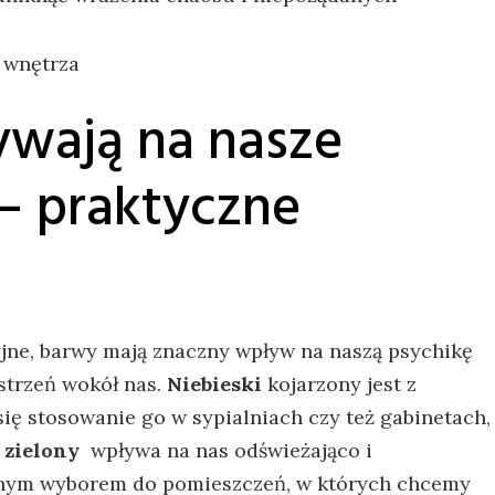
ywają‍ na nasze
–‌ praktyczne
ne, ⁣barwy​ mają⁣ znaczny wpływ na naszą psychikę
strzeń wokół nas.
Niebieski
kojarzony​ jest z
się stosowanie go w‌ sypialniach czy też gabinetach,
‌
zielony
⁣ wpływa ‍na​ nas ​odświeżająco i
alnym⁣ wyborem do⁢ pomieszczeń, w których‍ chcemy