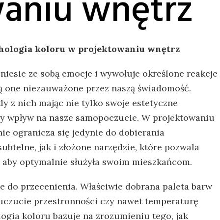
aniu wnętrz
chologia‌ koloru w projektowaniu​ wnętrz
niesie ze sobą‌ emocje i wywołuje określone reakcje
odzą one niezauważone przez ⁣naszą świadomość.
żdy z nich ​mając nie tylko​ swoje estetyczne
ny wpływ na‌ nasze samopoczucie. W ⁣projektowaniu
ie ogranicza się ‍jedynie do dobierania
btelne, jak i złożone‌ narzędzie, które pozwala‌
b, aby optymalnie służyła swoim mieszkańcom.
nie do⁢ przecenienia. Właściwie dobrana paleta barw ​
uczucie ⁣przestronności⁣ czy nawet⁣ temperaturę
ia ​koloru bazuje ‍na zrozumieniu ‍tego, jak