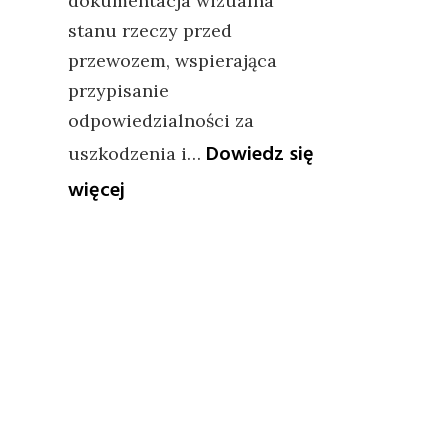
dokumentacja wizualna
stanu rzeczy przed
przewozem, wspierająca
przypisanie
odpowiedzialności za
Dowiedz się
uszkodzenia i…
:
więcej
Zdjęcia
mienia
do
protokołu
transportowego
–
zasady