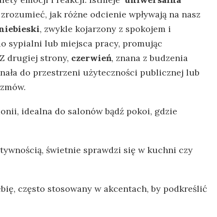
 zrozumieć, ​jak⁢ różne ⁢odcienie​ wpływają na nasz
niebieski
,​ zwykle kojarzony ‌z spokojem i
o sypialni ⁢lub‍ miejsca​ pracy,‍ promując
 Z drugiej strony,
czerwień
, ‌znana z ‍budzenia
nała⁢ do przestrzeni użyteczności ​publicznej lub
rozmów.
nii, ⁣idealna do⁢ salonów bądź‌ pokoi,⁣ gdzie
atywnością, świetnie sprawdzi się w kuchni czy
ębię, często stosowany⁣ w ‍akcentach, by podkreślić