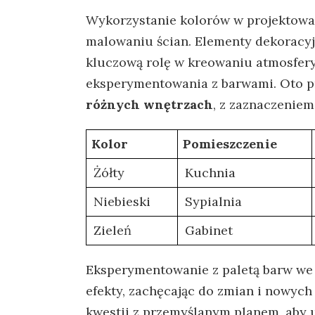
Wykorzystanie ⁤kolorów w​ projektowani
malowaniu ścian. Elementy ‌dekoracyj
⁢kluczową‍ rolę w⁢ kreowaniu atmosfery
eksperymentowania ⁤z barwami. Oto 
różnych ⁤wnętrzach
, z zaznaczeniem‍
Kolor
Pomieszczenie
Żółty
Kuchnia
Niebieski
Sypialnia
Zieleń
Gabinet
Eksperymentowanie z paletą⁤ barw we
efekty, ​zachęcając do zmian i ‌nowych 
kwestii⁢ z przemyślanym planem, aby 