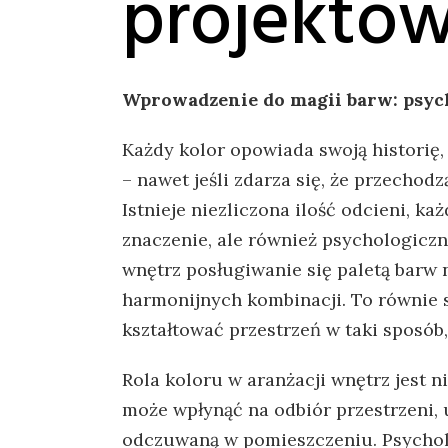
projektow
Wprowadzenie ⁢do magii⁣ barw:⁢ psy
Każdy kolor opowiada swoją historię, 
– ​nawet⁢ jeśli zdarza się, ‌że przech
Istnieje niezliczona ilość ⁤odcieni, ka
znaczenie, ale również psychologicz
wnętrz posługiwanie się paletą barw n
harmonijnych kombinacji. To równie su
kształtować przestrzeń w taki sposó
Rola koloru w aranżacji wnętrz ⁢jest⁣ 
może wpłynąć na odbiór⁣ przestrzeni, 
odczuwaną w pomieszczeniu. Psycholog