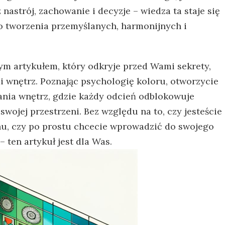
nastrój, zachowanie​ i decyzje – wiedza ta staje się⁢
‍ tworzenia przemyślanych, ‌harmonijnych i
m artykułem, ‍który odkryje przed Wami sekrety,⁢
mi wnętrz. Poznając psychologię ⁢koloru, otworzycie
a ​wnętrz,‌ gdzie ⁣każdy ‌odcień ⁢odblokowuje
 swojej przestrzeni. ⁣Bez względu na to, czy ⁢jesteście
gnu, czy po prostu chcecie wprowadzić do swojego
 ⁤ten ‌artykuł jest dla ⁤Was.