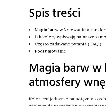
Spis treści
Magia barw​ w kreowaniu atmosfer
Jak kolory wpływają na nasze sam
Często‍ zadawane pytania ( ⁢FAQ⁢ )
Podsumowanie
Magia barw w 
atmosfery wnę
Kolor jest jednym‍ z najpotężniejszyc
zdolnym ⁢do wywoływania szerokiej pale