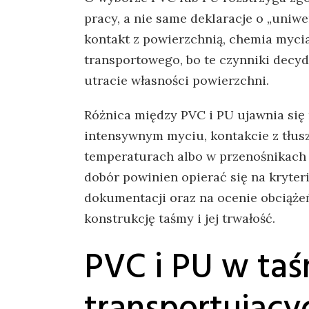
pracy, a nie same deklaracje o „uniw
kontakt z powierzchnią, chemia myci
transportowego, bo te czynniki decyd
utracie własności powierzchni.
Różnica między PVC i PU ujawnia się n
intensywnym myciu, kontakcie z tłusz
temperaturach albo w przenośnikach
dobór powinien opierać się na kryte
dokumentacji oraz na ocenie obciąże
konstrukcję taśmy i jej trwałość.
PVC i PU w ta
transportującyc