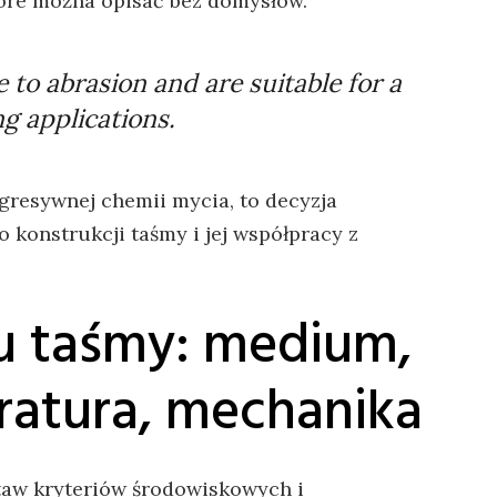
tóre można opisać bez domysłów.
 to abrasion and are suitable for a
g applications.
 agresywnej chemii mycia, to decyzja
 konstrukcji taśmy i jej współpracy z
u taśmy: medium,
ratura, mechanika
taw kryteriów środowiskowych i