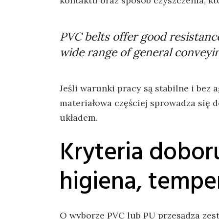
kontaktu oraz sposób czyszczenia, k
PVC belts offer good resistance
wide range of general conveyin
Jeśli warunki pracy są stabilne i bez
materiałowa częściej sprowadza się do
układem.
Kryteria dobor
higiena, tempe
O wyborze PVC lub PU przesądza zes