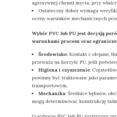
agresywnej chemii mycia, przy właśc
Ostateczny dobór wymaga weryfika
oceny warunków mechanicznych prze
Wybór PVC lub PU jest decyzją por
warunkami procesu oraz ogranicze
Środowisko
: Kontakt z olejami, t
przeważa na korzyść PU, jeśli potwier
Higiena i czyszczenie
: Częstotli
powinny być traktowane jako parame
transportowym.
Mechanika
: Średnice bębnów, obc
mogą determinować konstrukcję taśmy
O wyborze PVC lub PU rozstrzyga zg