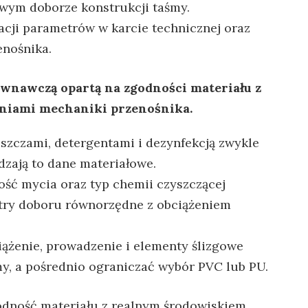
iwym doborze konstrukcji taśmy.
cji parametrów w karcie technicznej oraz
nośnika.
ównawczą opartą na zgodności materiału z
niami mechaniki przenośnika.
łuszczami, detergentami i dezynfekcją zwykle
dzają to dane materiałowe.
wość mycia oraz typ chemii czyszczącej
try doboru równorzędne z obciążeniem
iążenie, prowadzenie i elementy ślizgowe
, a pośrednio ograniczać wybór PVC lub PU.
odność materiału z realnym środowiskiem