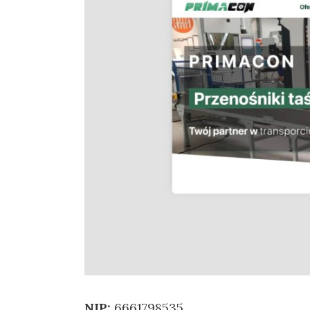
NIP:
6661798535