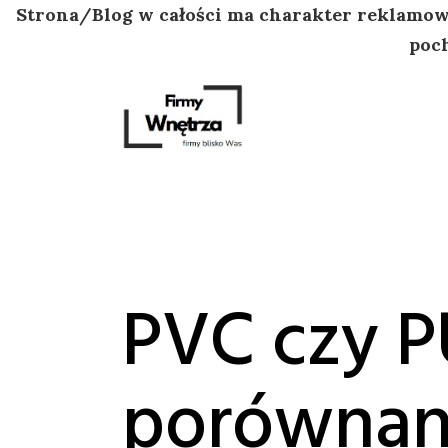
Strona/Blog w całości ma charakter reklamowy
poch
Przejdź
do
treści
PVC czy P
porównan