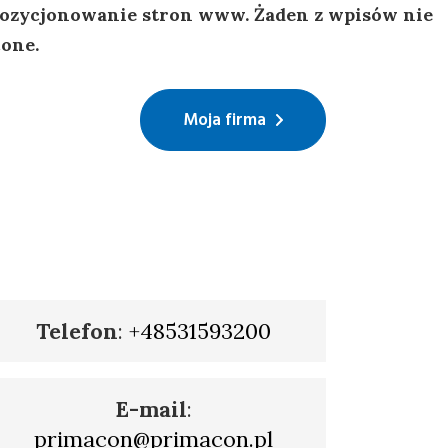
 pozycjonowanie stron www. Żaden z wpisów nie
cone.
Moja firma
Telefon
:
+48531593200
E-mail
:
primacon@primacon.pl