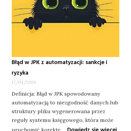
Błąd w JPK z automatyzacji: sankcje i
ryzyka
17/04/2026
Definicja: Błąd w JPK spowodowany
automatyzacją to niezgodność danych lub
struktury pliku wygenerowana przez
reguły systemu księgowego, która może
:
Dowiedz się więcej
uruchomić korektę,…