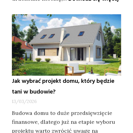
Błąd
w
JPK
z
autom
sankc
i
ryzyk
Jak wybrać projekt domu, który będzie
tani w budowie?
13/03/2026
Budowa domu to duże przedsięwzięcie
finansowe, dlatego już na etapie wyboru
projektu warto zwrócić uwagę na