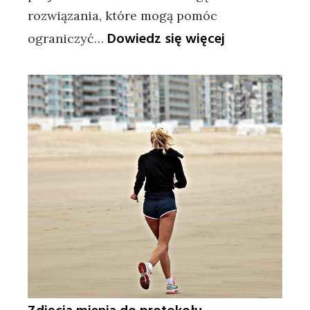
rozwiązania, które mogą pomóc
:
Dowiedz się więcej
ograniczyć…
Jak
wybrać
projekt
domu,
który
będzie
tani
w
budowie?