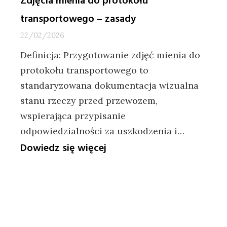
Zdjęcia mienia do protokołu
transportowego – zasady
22/02/2026
Definicja: Przygotowanie zdjęć mienia do
protokołu transportowego to
standaryzowana dokumentacja wizualna
stanu rzeczy przed przewozem,
wspierająca przypisanie
odpowiedzialności za uszkodzenia i…
:
Dowiedz się więcej
Zdjęcia
mienia
do
protokołu
transportowego
–
zasady