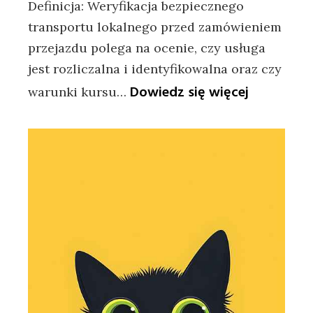
Definicja: Weryfikacja bezpiecznego
transportu lokalnego przed zamówieniem
przejazdu polega na ocenie, czy usługa
jest rozliczalna i identyfikowalna oraz czy
:
Dowiedz się więcej
warunki kursu…
Jak
sprawdzić
bezpieczn
transport
lokalny
przed
przejazd