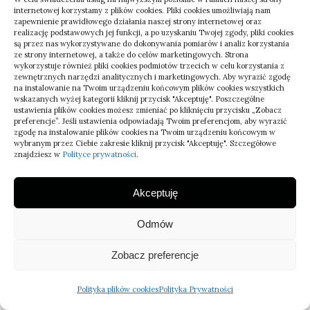
internetowej korzystamy z plików cookies. Pliki cookies umożliwiają nam
zapewnienie prawidłowego działania naszej strony internetowej oraz
realizację podstawowych jej funkcji, a po uzyskaniu Twojej zgody, pliki cookies
są przez nas wykorzystywane do dokonywania pomiarów i analiz korzystania
ze strony internetowej, a także do celów marketingowych. Strona
wykorzystuje również pliki cookies podmiotów trzecich w celu korzystania z
zewnętrznych narzędzi analitycznych i marketingowych. Aby wyrazić zgodę
Zdjęcia mienia do protokołu
na instalowanie na Twoim urządzeniu końcowym plików cookies wszystkich
wskazanych wyżej kategorii kliknij przycisk "Akceptuję". Poszczególne
transportowego – zasady
ustawienia plików cookies możesz zmieniać po kliknięciu przycisku „Zobacz
preferencje”. Jeśli ustawienia odpowiadają Twoim preferencjom, aby wyrazić
zgodę na instalowanie plików cookies na Twoim urządzeniu końcowym w
22/02/2026
wybranym przez Ciebie zakresie kliknij przycisk "Akceptuję". Szczegółowe
znajdziesz w
Polityce prywatności
.
Definicja: Przygotowanie zdjęć mienia do
protokołu transportowego to
Akceptuję
standaryzowana dokumentacja wizualna
Odmów
stanu rzeczy przed przewozem,
wspierająca przypisanie
Zobacz preferencje
odpowiedzialności za uszkodzenia i…
:
Dowiedz się więcej
Polityka plików cookies
Polityka Prywatności
Zdjęcia