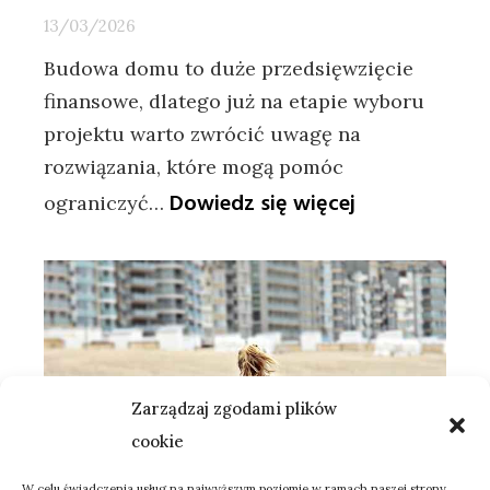
13/03/2026
Budowa domu to duże przedsięwzięcie
finansowe, dlatego już na etapie wyboru
projektu warto zwrócić uwagę na
rozwiązania, które mogą pomóc
:
Dowiedz się więcej
ograniczyć…
Jak
wybrać
projekt
domu,
który
będzie
tani
w
budowie?
Zarządzaj zgodami plików
cookie
W celu świadczenia usług na najwyższym poziomie w ramach naszej strony