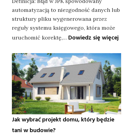
Definicja: Błąd w JPK spowodowany
automatyzacją to niezgodność danych lub
struktury pliku wygenerowana przez
reguły systemu księgowego, która może
:
Dowiedz się więcej
uruchomić korektę,…
Błąd
w
JPK
z
autom
sankc
i
ryzyk
Jak wybrać projekt domu, który będzie
tani w budowie?