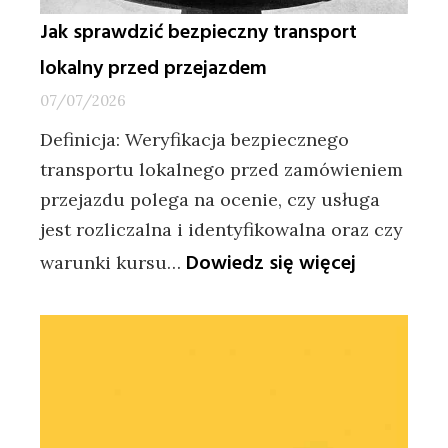
Jak sprawdzić bezpieczny transport
lokalny przed przejazdem
07/07/2026
Definicja: Weryfikacja bezpiecznego
transportu lokalnego przed zamówieniem
przejazdu polega na ocenie, czy usługa
jest rozliczalna i identyfikowalna oraz czy
:
Dowiedz się więcej
warunki kursu…
Jak
sprawdzić
bezpieczn
transport
lokalny
przed
przejazd